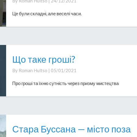
By
Roman Hultso
|
24/12/2021
Y2К
Це були складні, але веселі часи.
Що таке гроші?
Що
таке
By
Roman Hultso
|
05/01/2021
гроші?
Про гроші та їхню сутність через призму мистецтва
Стара Буссана — місто поза
Стара
Буссана