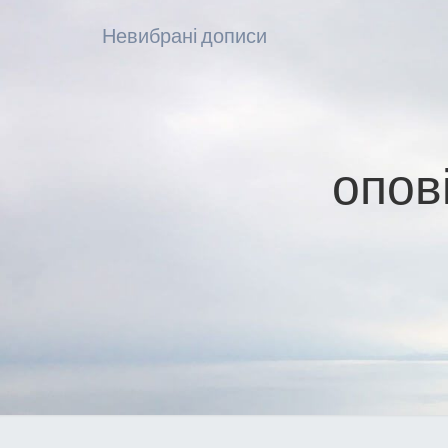
Невибрані дописи
опов