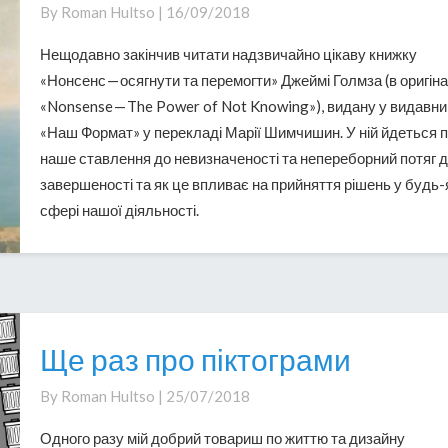
Голмза:
By
Roman Hultso
|
16/09/2018
осягнути
Нещодавно закінчив читати надзвичайно цікаву книжку
і
«Нонсенс — осягнути та перемогти» Джеймі Голмза (в оригіна
перемогти
«Nonsense — The Power of Not Knowing»), видану у видавни
«Наш Формат» у перекладі Марії Шимчишин. У ній йдеться 
наше ставлення до невизначеності та непереборний потяг 
завершеності та як це впливає на прийняття рішень у будь-
сфері нашої діяльності.
Ще раз про піктограми
Ще
раз
By
Roman Hultso
|
25/07/2018
про
піктограми
Одного разу мій добрий товариш по життю та дизайну