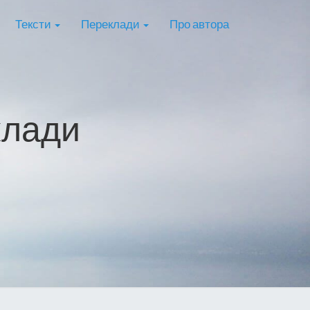
Тексти
Переклади
Про автора
клади