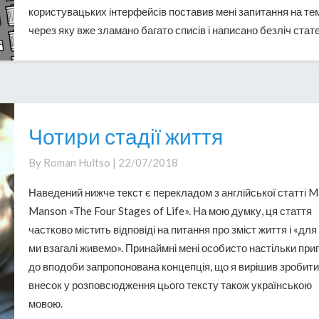
користувацьких інтерфейсів поставив мені запитання на те
через яку вже зламано багато списів і написано безліч стате
Чотири стадії життя
Чотири
стадії
By
Roman Hultso
|
22/07/2018
життя
Наведений нижче текст є перекладом з англійської статті M
Manson «The Four Stages of Life». На мою думку, ця стаття
частково містить відповіді на питання про зміст життя і «для
ми взагалі живемо». Принаймні мені особисто настільки при
до вподоби запропонована концепція, що я вирішив зробити
внесок у розповсюдження цього тексту також українською
мовою.