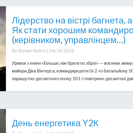
Лідерство на вістрі багнета, 
Лідерство
на
Як стати хорошим командир
вістрі
(керівником, управлінцем…)
багнета,
або
By
Roman Hultso
|
04/10/2022
Як
стати
Уривок з книги «Більше, ніж брати по зброї» — воєнних мему
хорошим
майора Діка Вінтерса, командира роти Ізі 2-го батальйону 5
командиром
парашутно-десантного полку 101-ї повітряно-десантної диві
(керівником,
управлінцем…)
День енергетика Y2К
День
енергетика