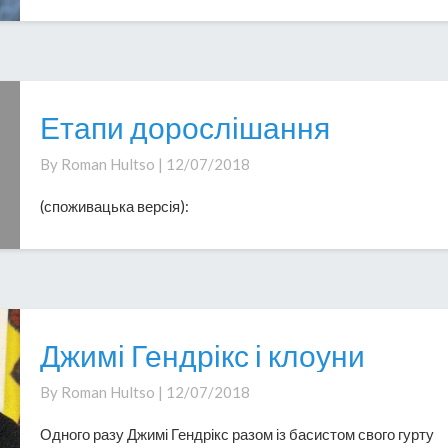
Етапи дорослішання
Етапи
дорослішання
By
Roman Hultso
|
12/07/2018
(споживацька версія):
Джимі Гендрікс і клоуни
Джимі
Гендрікс
By
Roman Hultso
|
12/07/2018
і
клоуни
Одного разу Джимі Гендрікс разом із басистом свого гурту