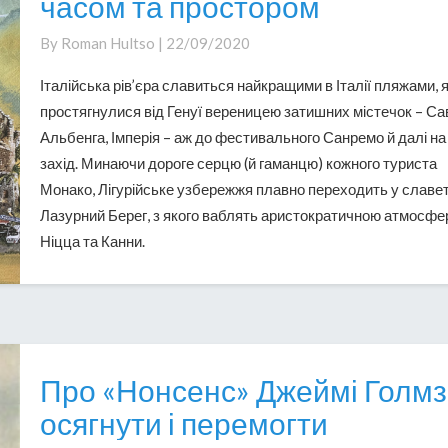
часом та простором
—
місто
By
Roman Hultso
|
22/09/2020
поза
Італійська рів’єра славиться найкращими в Італії пляжами, я
часом
простягнулися від Генуї вереницею затишних містечок – Са
та
Альбенга, Імперія – аж до фестивального Санремо й далі на
простором
захід. Минаючи дороге серцю (й гаманцю) кожного туриста
Монако, Лігурійське узбережжя плавно переходить у славе
Лазурний Берег, з якого ваблять аристократичною атмосф
Ніцца та Канни.
Про «Нонсенс» Джеймі Голмз
Про
«Нонсенс»
осягнути і перемогти
Джеймі