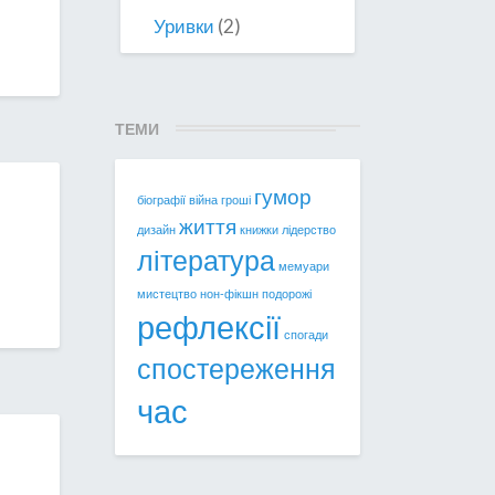
Уривки
(2)
ТЕМИ
гумор
біографії
війна
гроші
життя
дизайн
книжки
лідерство
література
мемуари
мистецтво
нон-фікшн
подорожі
рефлексії
спогади
спостереження
час