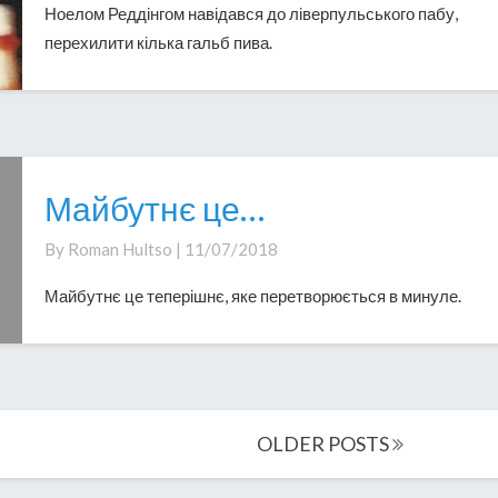
Ноелом Реддінгом навідався до ліверпульського пабу,
перехилити кілька гальб пива.
Майбутнє це…
Майбутнє
це…
By
Roman Hultso
|
11/07/2018
Майбутнє це теперішнє, яке перетворюється в минуле.
OLDER POSTS