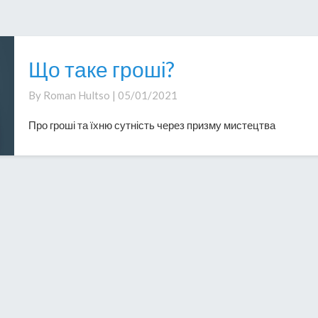
Що таке гроші?
Що
таке
By
Roman Hultso
|
05/01/2021
гроші?
Про гроші та їхню сутність через призму мистецтва