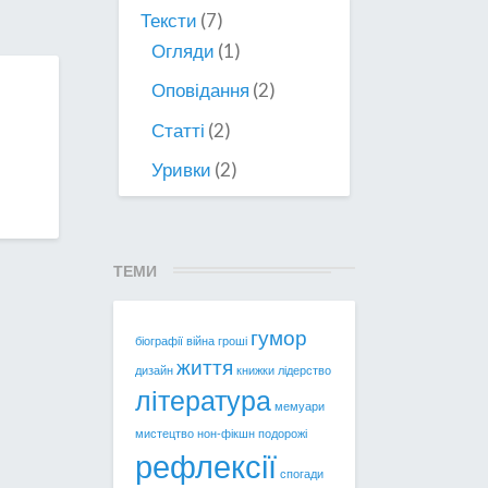
Тексти
(7)
Огляди
(1)
Оповідання
(2)
Статті
(2)
Уривки
(2)
ТЕМИ
гумор
біографії
війна
гроші
життя
дизайн
книжки
лідерство
література
мемуари
мистецтво
нон-фікшн
подорожі
рефлексії
спогади