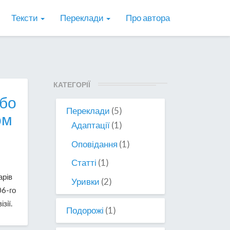
Тексти
Переклади
Про автора
КАТЕГОРІЇ
або
Переклади
(5)
ом
Адаптації
(1)
Оповідання
(1)
Статті
(1)
арів
Уривки
(2)
06-го
зії.
Подорожі
(1)