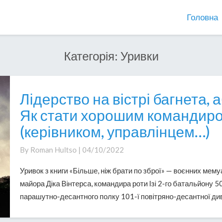
Головна
Категорія:
Уривки
Лідерство на вістрі багнета, 
Лідерство
на
Як стати хорошим командир
вістрі
(керівником, управлінцем…)
багнета,
або
By
Roman Hultso
|
04/10/2022
Як
стати
Уривок з книги «Більше, ніж брати по зброї» — воєнних мему
хорошим
майора Діка Вінтерса, командира роти Ізі 2-го батальйону 5
командиром
парашутно-десантного полку 101-ї повітряно-десантної диві
(керівником,
управлінцем…)