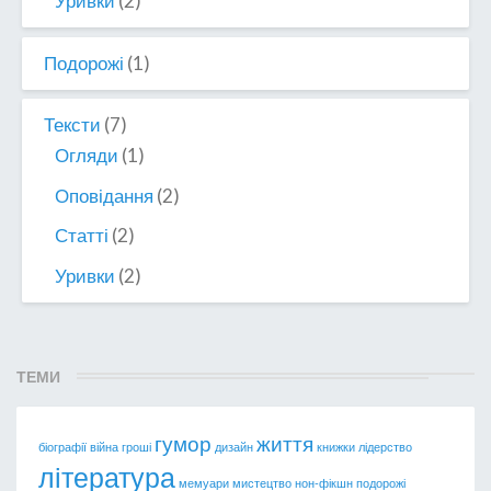
Уривки
(2)
Подорожі
(1)
Тексти
(7)
Огляди
(1)
Оповідання
(2)
Статті
(2)
Уривки
(2)
ТЕМИ
гумор
життя
біографії
війна
гроші
дизайн
книжки
лідерство
література
мемуари
мистецтво
нон-фікшн
подорожі