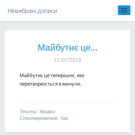
Невибрані дописи
Toggl
Navig
Майбутнє
Майбутнє це…
це…
11/07/2018
Майбутнє це теперішнє, яке
перетворюється в минуле.
Тексти
,
Уривки
Спостереження
,
Час