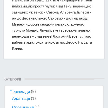
Італійська рів’єра славиться найкращими в Італії
часом
пляжами, які простягнулися від Генуї вереницею
та
затишних містечок – Савона, Альбенга, Імперія –
простором
аж до фестивального Санремо й далі на захід.
Минаючи дороге серцю (й гаманцю) кожного
туриста Монако, Лігурійське узбережжя плавно
переходить у славетний Лазурний Берег, з якого
ваблять аристократичною атмосферою Ніцца та
Канни.
КАТЕГОРІЇ
Переклади
(5)
Адаптації
(1)
Оповідання
(1)