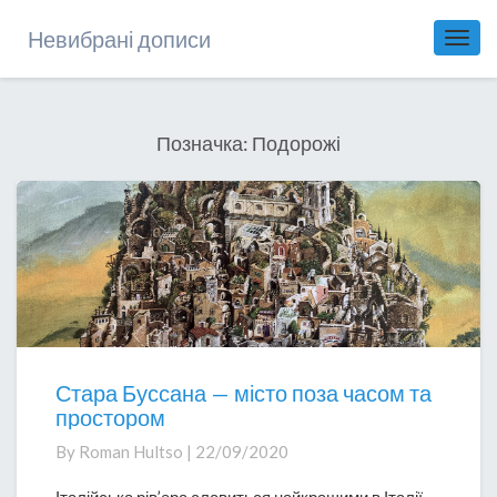
Невибрані дописи
Toggl
Navig
Позначка:
Подорожі
Стара Буссана — місто поза часом та
Стара
простором
Буссана
—
By
Roman Hultso
|
22/09/2020
місто
поза